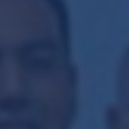
Adicionalmente, su información personal
podrá ser utilizada con las siguientes
finalidades secundarias, las cuales no son
necesarias para brindarle nuestros servicios,
pero pueden resultar de su interés, y
contribuyen a desarrollar nuestros legítimos
intereses altruistas e investigativos :
a) Comunicación y/o invitación a eventos,
tales como foros, conversatorios, talleres,
cursos, seminarios, ruedas de prensa y
conferencias;
b) Envío de boletines que contengan noticias
y/o eventos relacionados con la
transparencia, rendición de cuentas, combate
a la corrupción, participación ciudadana y el
gobierno abierto.
Si usted no desea que sus datos personales