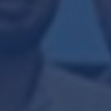
sean tratados para las finalidades secundarias
señaladas, o alguna de ellas, puede negarnos
su consentimiento desde este momento
enviando su solicitud a nuestro oficial de
privacidad. Su negativa no será motivo para
dejar de proporcionarle nuestros servicios y
realizar las demás finalidades.
¿DÓNDE PUEDO CONSULTAR
EL AVISO DE PRIVACIDAD
INTEGRAL?
Para conocer más información sobre los
términos y condiciones en que serán tratados
sus datos personales, como los terceros con
quienes compartimos su información
personal y la forma en que podrá ejercer sus
derechos ARCO, puede consultar el aviso de
privacidad integral en:
AVISO DE PRIVACIDAD