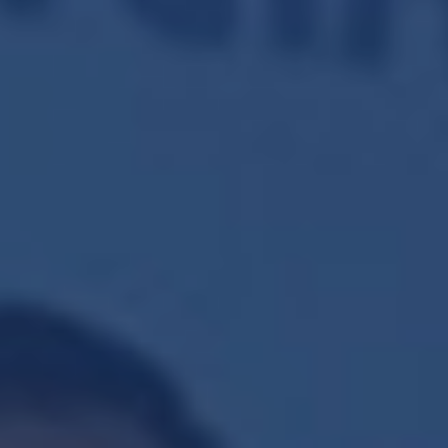
PERSONALES?
Los datos personales que la “ORGANIZACIÓN”
obtiene, almacena y usa, le son
proporcionados de manera voluntaria por
usted para las siguientes finalidades:
a) Cumplir con aquellas obligaciones
derivadas de la relación jurídica entre usted y
la ORGANIZACIÓN;
b) Confirmar su identidad;
c) Verificar la información que nos
proporciona;
d) Utilizar y/o tratar sus datos personales con
fines estadísticos;
e) Convocatorias a ejercicios de participación
ciudadana;
f) En caso de ser donante los datos
necesarios para completar la operación.